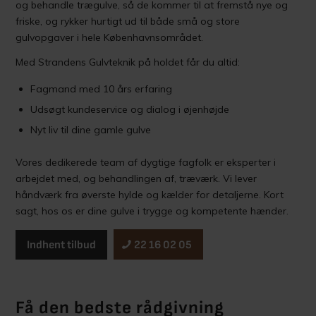
og behandle trægulve, så de kommer til at fremstå nye og
friske, og rykker hurtigt ud til både små og store
gulvopgaver i hele Københavnsområdet.
Med Strandens Gulvteknik på holdet får du altid:
Fagmand med 10 års erfaring
Udsøgt kundeservice og dialog i øjenhøjde
Nyt liv til dine gamle gulve
Vores dedikerede team af dygtige fagfolk er eksperter i
arbejdet med, og behandlingen af, træværk. Vi lever
håndværk fra øverste hylde og kælder for detaljerne. Kort
sagt, hos os er dine gulve i trygge og kompetente hænder.
Indhent tilbud
22 16 02 05
Få den bedste rådgivning