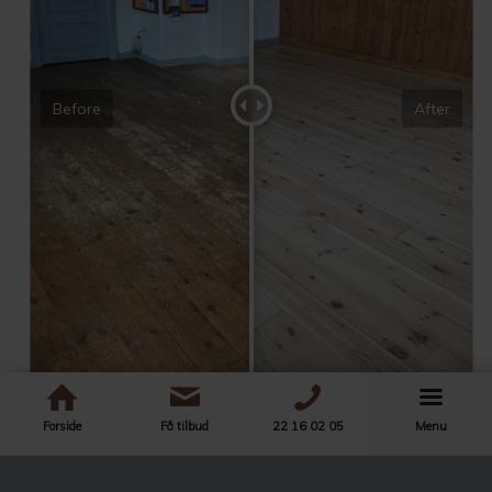
Before
After
Forside
Få tilbud
22 16 02 05
Menu