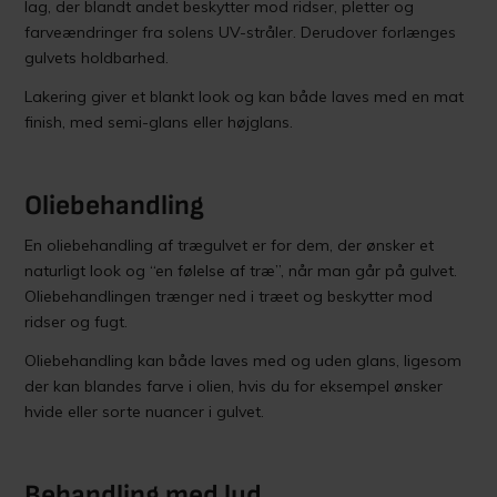
lag, der blandt andet beskytter mod ridser, pletter og
farveændringer fra solens UV-stråler. Derudover forlænges
gulvets holdbarhed.
Lakering giver et blankt look og kan både laves med en mat
finish, med semi-glans eller højglans.
Oliebehandling
En oliebehandling af trægulvet er for dem, der ønsker et
naturligt look og “en følelse af træ”, når man går på gulvet.
Oliebehandlingen trænger ned i træet og beskytter mod
ridser og fugt.
Oliebehandling kan både laves med og uden glans, ligesom
der kan blandes farve i olien, hvis du for eksempel ønsker
hvide eller sorte nuancer i gulvet.
Behandling med lud