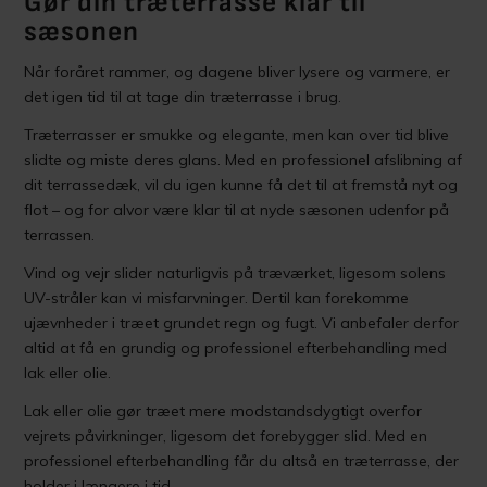
Gør din træterrasse klar til
sæsonen
Når foråret rammer, og dagene bliver lysere og varmere, er
det igen tid til at tage din træterrasse i brug.
Træterrasser er smukke og elegante, men kan over tid blive
slidte og miste deres glans. Med en professionel afslibning af
dit terrassedæk, vil du igen kunne få det til at fremstå nyt og
flot – og for alvor være klar til at nyde sæsonen udenfor på
terrassen.
Vind og vejr slider naturligvis på træværket, ligesom solens
UV-stråler kan vi misfarvninger. Dertil kan forekomme
ujævnheder i træet grundet regn og fugt. Vi anbefaler derfor
altid at få en grundig og professionel efterbehandling med
lak eller olie.
Lak eller olie gør træet mere modstandsdygtigt overfor
vejrets påvirkninger, ligesom det forebygger slid. Med en
professionel efterbehandling får du altså en træterrasse, der
holder i længere i tid.