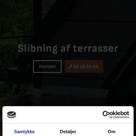
Slibning af terrasser
Kontakt
22 16 02 05
Samtykke
Detaljer
Om