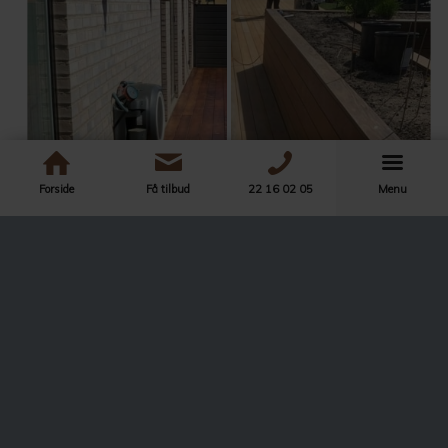
Forside
Få tilbud
22 16 02 05
Menu
Before
After